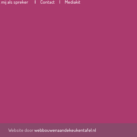
mij als spreker
|
Contact
|
Mediakit
Website door
webbouwenaandekeukentafel.nl