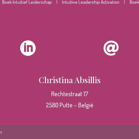
|
Boek Intuïtief Leiderschap
|
Intuitive Leadership Activation
|
Boek 


Christina Absillis
Rechtestraat 17
2580 Putte – België
n