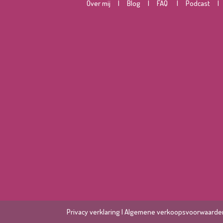
O
ver mij
|
Blog
|
FAQ
|
Podcast
Privacy verklaring
|
Algemene verkoopsvoorwaarde