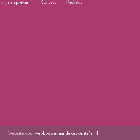
mij als spreker
|
Contact
|
Mediakit
Website door
webbouwenaandekeukentafel.nl