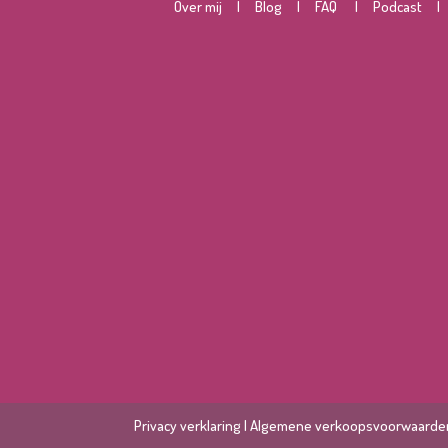
O
ver mij
|
Blog
|
FAQ
|
Podcast
Privacy verklaring
|
Algemene verkoopsvoorwaarde