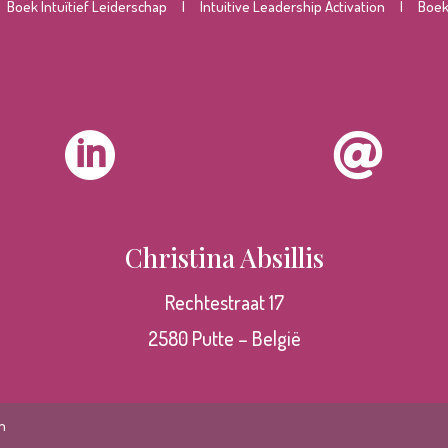
|
Boek Intuïtief Leiderschap
|
Intuitive Leadership Activation
|
Boek 


Christina Absillis
Rechtestraat 17
2580 Putte – België
n