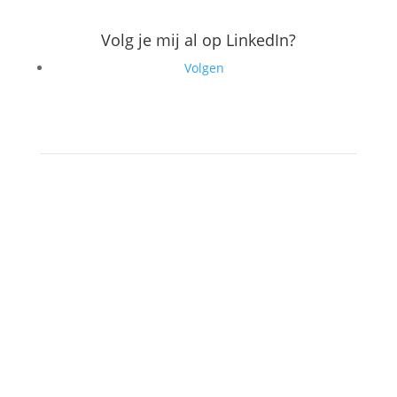
Volg je mij al op LinkedIn?
Volgen
Christina Absillis
Rechtestraat 17
2580 Putte – België