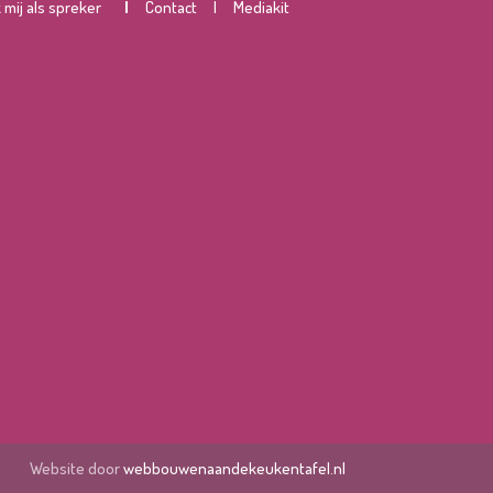
mij als spreker
|
Contact
|
Mediakit
Website door
webbouwenaandekeukentafel.nl