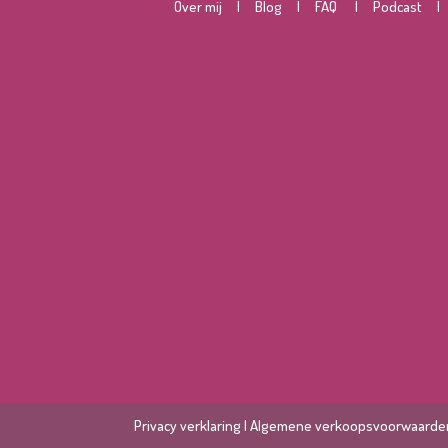
O
ver mij
|
Blog
|
FAQ
|
Podcast
Privacy verklaring
|
Algemene verkoopsvoorwaarde