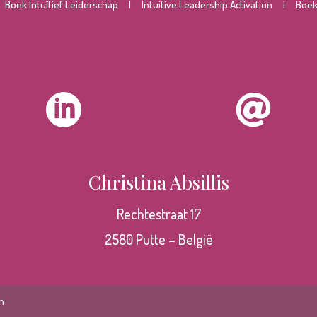
|
Boek Intuïtief Leiderschap
|
Intuitive Leadership Activation
|
Boek 


Christina Absillis
Rechtestraat 17
2580 Putte – België
n