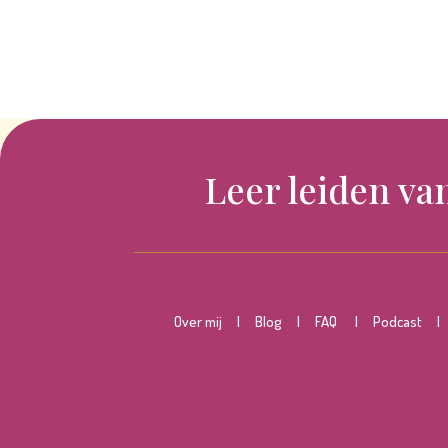
Leer leiden va
O
ver mij
|
Blog
|
FAQ
|
Podcast