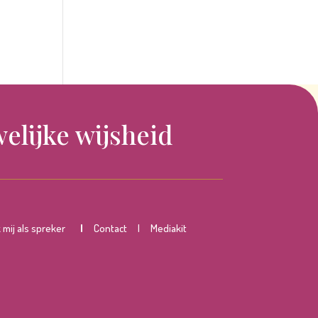
elijke wijsheid
mij als spreker
|
Contact
|
Mediakit