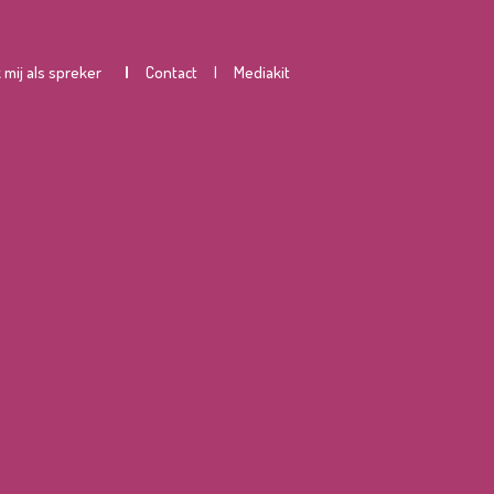
mij als spreker
|
Contact
|
Mediakit