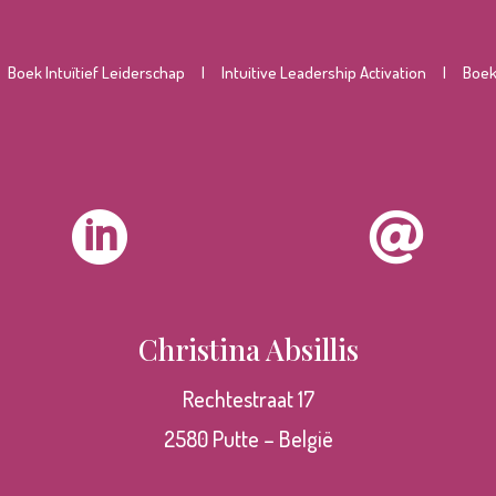
|
Boek Intuïtief Leiderschap
|
Intuitive Leadership Activation
|
Boek 


Christina Absillis
Rechtestraat 17
2580 Putte – België