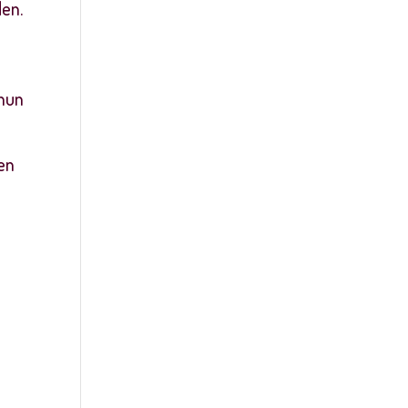
den.
 hun
en