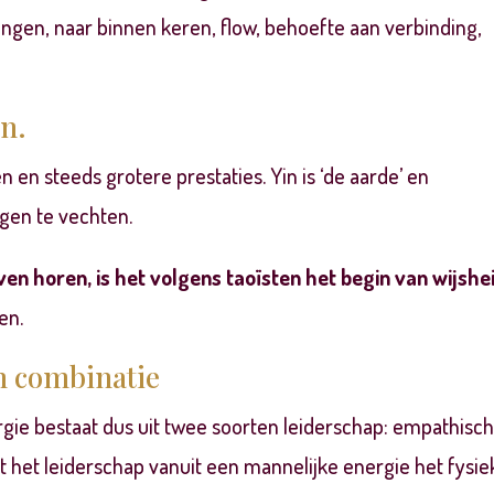
vangen, naar binnen keren, flow, behoefte aan verbinding,
en.
 en steeds grotere prestaties. Yin is ‘de aarde’ en
gen te vechten.
leven horen, is het volgens taoïsten het begin van wijshe
en.
en combinatie
gie bestaat dus uit twee soorten leiderschap:
empathisc
st het leiderschap vanuit een mannelijke energie het
fysie