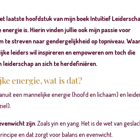
et laatste hoofdstuk van mijn boek Intuïtief Leidersch
energie is. Hierin vinden jullie ook mijn passie voor
 om te streven naar gendergelijkheid op topniveau. Wa
ijke leiders wil inspireren en empoweren om toch die
 leiderschap an sich te herdefiniëren.
jke energie
,
wat is dat?
vanuit een
mannelijke energie (hoofd en lichaam) en l
eide
ziel)
.
evenwicht zijn
.
Zoals yin en yang
. Het is de wet van geslac
principe en dat zorgt voor
balans en evenwicht.