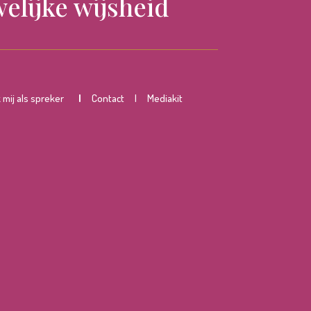
elijke wijsheid
mij als spreker
|
Contact
|
Mediakit