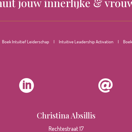
nuit jouw innerlijke & vrouw
|
Boek Intuïtief Leiderschap
|
Intuitive Leadership Activation
|
Boek 


Christina Absillis
Rechtestraat 17