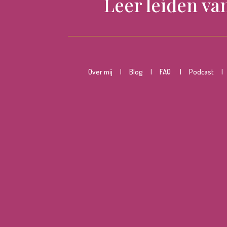
Leer leiden va
O
ver mij
|
Blog
|
FAQ
|
Podcast